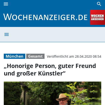
menu
search
„Honorige Person, guter Freund und großer Künstler“ | W
menu
„Honorige Perso
München
Gesamt
Veröffentlicht am 28.04.2020 08:54
„Honorige Person, guter Freund
und großer Künstler“