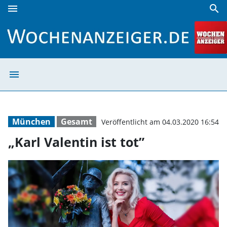
menu
search
„Karl Valentin ist tot” | Wochenanzeiger
menu
„Karl Valentin i
München
Gesamt
Veröffentlicht am 04.03.2020 16:54
„Karl Valentin ist tot”