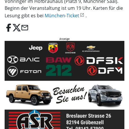
Vöhringer im Hofbräuhaus (Platzl 9, Münchner Saal).
Beginn der Veranstaltung ist um 19 Uhr. Karten für die
Lesung gibt es bei
München-Ticket
.
email