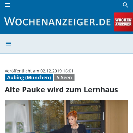
menu
search
Alte Pauke wird zum Lernhaus | Wochenanzeiger
menu
Alte Pauke wird
Veröffentlicht am 02.12.2019 16:01
Aubing (München)
5-Seen
Alte Pauke wird zum Lernhaus