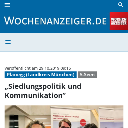
menu
search
„Siedlungspolitik und Kommunikation” | Wochenanzeiger
menu
„Siedlungspolit
Veröffentlicht am 29.10.2019 09:15
Planegg (Landkreis München)
5-Seen
„Siedlungspolitik und
Kommunikation”