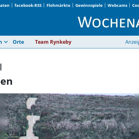
Daten
facebook-RSS
Flohmärkte
Gewinnspiele
Webcams
Coo
Von Linien und Form
expand_more
n
Orte
Team Rynkeby
Anzei
men