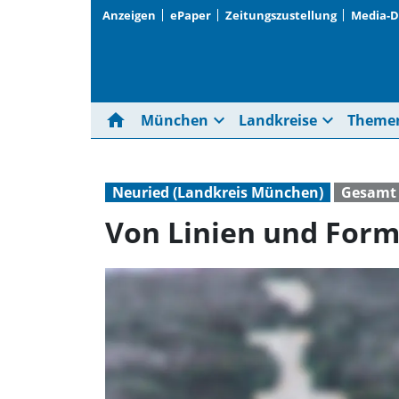
Anzeigen
ePaper
Zeitungszustellung
Media-
home
expand_more
expand_more
München
Landkreise
Theme
Neuried (Landkreis München)
Gesamt
Von Linien und For