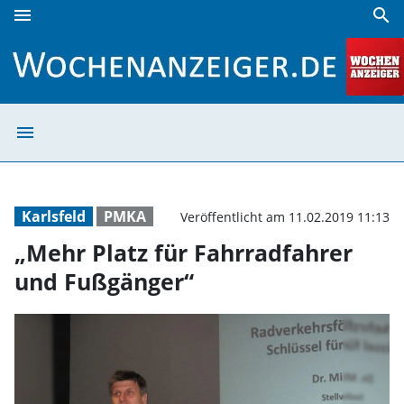
menu
search
„Mehr Platz für Fahrradfahrer und Fußgänger“ | Wochenan
menu
„Mehr Platz für
Karlsfeld
PMKA
Veröffentlicht am 11.02.2019 11:13
„Mehr Platz für Fahrradfahrer
und Fußgänger“