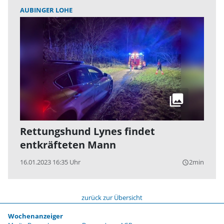
AUBINGER LOHE
Rettungshund Lynes findet
entkräfteten Mann
16.01.2023 16:35 Uhr
2min
query_builder
zurück zur Übersicht
Wochenanzeiger