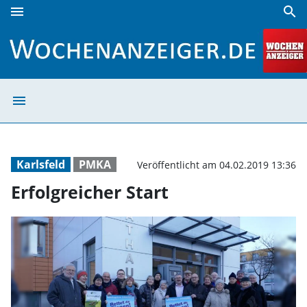
menu
search
Erfolgreicher Start | Wochenanzeiger
menu
Erfolgreicher St
Karlsfeld
PMKA
Veröffentlicht am 04.02.2019 13:36
Erfolgreicher Start