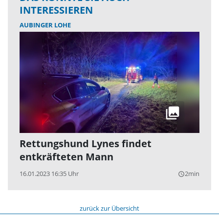
INTERESSIEREN
AUBINGER LOHE
Rettungshund Lynes findet
entkräfteten Mann
16.01.2023 16:35 Uhr
2min
query_builder
zurück zur Übersicht