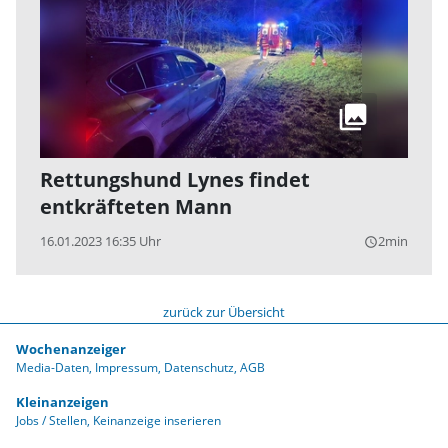
Rettungshund Lynes findet
entkräfteten Mann
16.01.2023 16:35 Uhr
2min
query_builder
zurück zur Übersicht
Wochenanzeiger
Media-Daten
Impressum
Datenschutz
AGB
Kleinanzeigen
Jobs / Stellen
Keinanzeige inserieren