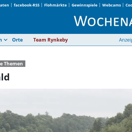
Daten
facebook-RSS
Flohmärkte
Gewinnspiele
Webcams
Coo
Auftakt möglichst ba
expand_more
n
Orte
Team Rynkeby
Anzei
che Themen
ld