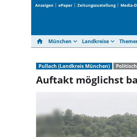
Anzeigen
ePaper
Zeitungszustellung
Media-
home
expand_more
expand_more
München
Landkreise
Theme
Pullach (Landkreis München)
Politis
Auftakt möglichst ba