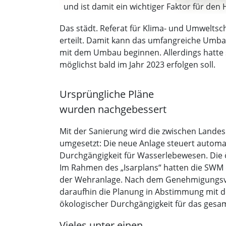
und ist damit ein wichtiger Faktor für de
relevant: Am Werkkanal liegen vier Wasserk
Das städt. Referat für Klima- und Umwelts
erteilt. Damit kann das umfangreiche Umbau
mit dem Umbau beginnen. Allerdings hatte s
möglichst bald im Jahr 2023 erfolgen soll.
Ursprüngliche Pläne
wurden nachgebessert
Mit der Sanierung wird die zwischen Lande
umgesetzt: Die neue Anlage steuert automat
Durchgängigkeit für Wasserlebewesen. Die 
Im Rahmen des „Isarplans“ hatten die SWM 
der Wehranlage. Nach dem Genehmigungsver
daraufhin die Planung in Abstimmung mit 
ökologischer Durchgängigkeit für das ges
Vieles unter einen