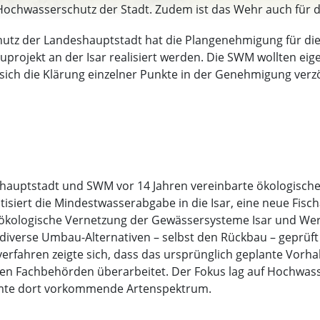
n Hochwasserschutz der Stadt. Zudem ist das Wehr auch für 
raftwerke. Der Ersatzneubau soll für die nächsten 100 Jahr
chutz der Landeshauptstadt hat die Plangenehmigung für d
projekt an der Isar realisiert werden. Die SWM wollten eige
ich die Klärung einzelner Punkte in der Genehmigung verzö
shauptstadt und SWM vor 14 Jahren vereinbarte ökologisch
isiert die Mindestwasserabgabe in die Isar, eine neue Fisch
ökologische Vernetzung der Gewässersysteme Isar und Werk
diverse Umbau-Alternativen – selbst den Rückbau – geprüf
fahren zeigte sich, dass das ursprünglich geplante Vorh
den Fachbehörden überarbeitet. Der Fokus lag auf Hochwa
amte dort vorkommende Artenspektrum.