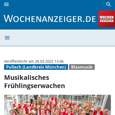
menu
search
Musikalisches Frühlingserwachen | Wochenanzeiger
menu
Musikalisches F
Veröffentlicht am 28.03.2022 13:46
Pullach (Landkreis München)
Blasmusik
Musikalisches
Frühlingserwachen